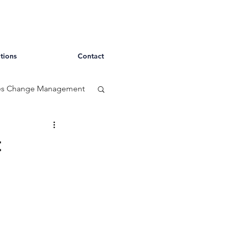
tions
Contact
ces Change Management
t