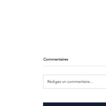
Commentaires
Rédigez un commentaire...
Air France / KLM : formation
e-learning sur le logiciel