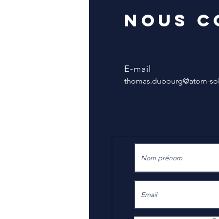
Planisware V6
Nous c
E-mail
thomas.dubourg@atom-solu