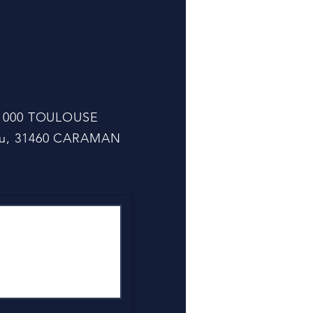
stments)
, 31000 TOULOUSE
cou, 31460 CARAMAN