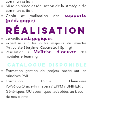
communication
Mise en place et réalisation de la stratégie de
communication
supports
Choix et réalisation des
(pédagogie)
RÉALISATION
pédagogiques
Conseils
Expertise sur les outils majeurs du marché
(Articulate Storyline, Captivate, I-Spring)
Maîtrise d'oeuvre
Réalisation /
des
modules e-learning
CATALOGUE DISPONIBLE
Formation gestion de projets basée sur les
principes PMI
Formation Outils
Planisware
P5/V6 ou Oracle (Primavera / EPPM / UNIFIER)
:
Génériques OU
s
pécifiques, adaptées au besoin
de nos clients
« Mieux vaut penser le changement que
changer le pansement. »
Francis BLANCHE