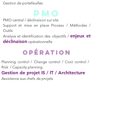
Gestion de portefeuilles
PMO
PMO central / déclinaison sur site
Support et mise en place Process / Méthodes /
Outils
enjeux et
Analyse et identification des objectifs /
déclinaison
opérationnelle
opération
Planning control / Change control / Cost control /
Risk / Capacity planning
Gestion de projet IS / IT / Architecture
Assistance aux chefs de projets
« Il est important pour nous que nos équipes
valorisent leurs expériences par des certifications
PMI ou Prince. Ceci nous donne une réelle plus-
value dans l’offre PMO que nous proposons à
nos clients sur les bonnes pratiques actuelles du
marché.
En parallèle, notre démarche de certification