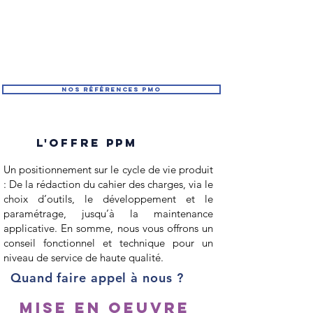
outils enrichit cette offre PMO.
Cette approche est fortement appréciée de nos
clients et nous différencie de nos concurrents. »
Direction ATom-solutions
Nos références pmo
L'offre PPM
Un positionnement sur le cycle de vie produit
: De la rédaction du cahier des charges, via le
choix d’outils, le développement et le
paramétrage, jusqu’à la maintenance
applicative.​ En somme, nous vous offrons un
conseil fonctionnel et technique pour un
niveau de service de haute qualité.
Quand faire appel
à nous ?
Mise en oeuvre