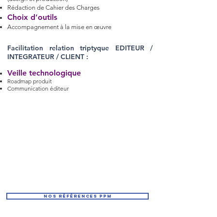
Rédaction de Cahier des Charges
Choix d’outils
Accompagnement à la mise en œuvre
Facilitation relation triptyque EDITEUR /
INTEGRATEUR / CLIENT :
Veille technologique
Roadmap produit
Communication éditeur
« La certification outil est une évidence pour
apporter à nos clients la garantie de résultats
attendue. Mais plus essentiellement, notre plus-
value se concentre sur l’approche fonctionnelle
ET technique de nos consultants, capable
d’amener du conseil sur l’ensemble du cycle de
vie du projet tout en paramétrant les outils.»
Thomas DUBOURG - Direction ATom-solutions
nos références ppm