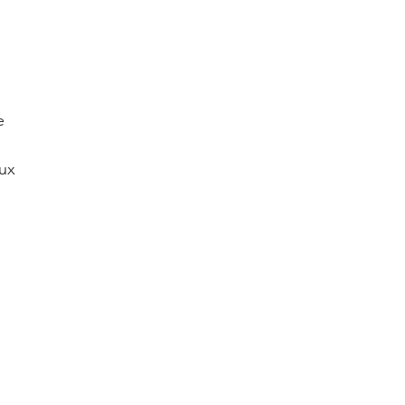
e 
ux 