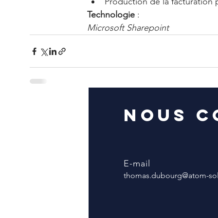
Production de la facturation 
Technologie
 : 
Microsoft Sharepoint
Nous c
E-mail
thomas.dubourg@atom-solu