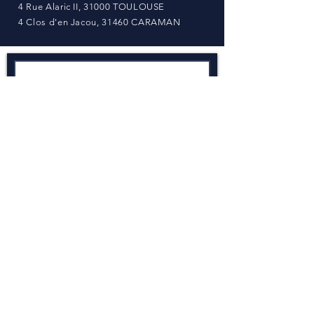
4 Rue Alaric II, 31000 TOULOUSE
4 Clos d'en Jacou, 31460 CARAMAN
Envoyer